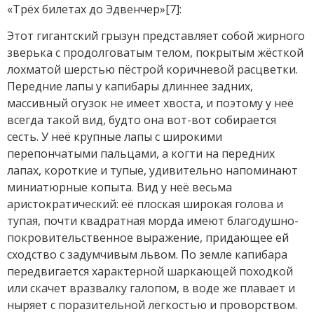
«Трёх билетах до Эдвенчер»[7]:
Этот гигантский грызун представляет собой жирного
зверька с продолговатым телом, покрытым жёсткой
лохматой шерстью пёстрой коричневой расцветки.
Передние лапы у капибары длиннее задних,
массивный огузок не имеет хвоста, и поэтому у неё
всегда такой вид, будто она вот-вот собирается
сесть. У неё крупные лапы с широкими
перепончатыми пальцами, а когти на передних
лапах, короткие и тупые, удивительно напоминают
миниатюрные копыта. Вид у неё весьма
аристократический: её плоская широкая голова и
тупая, почти квадратная морда имеют благодушно-
покровительственное выражение, придающее ей
сходство с задумчивым львом. По земле капибара
передвигается характерной шаркающей походкой
или скачет вразвалку галопом, в воде же плавает и
ныряет с поразительной лёгкостью и проворством.