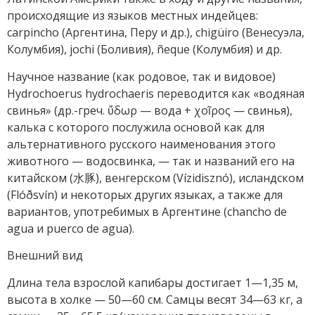
происходящие из языков местных индейцев:
carpincho (Аргентина, Перу и др.), chigüiro (Венесуэла,
Колумбия), jochi (Боливия), ñeque (Колумбия) и др.
Научное название (как родовое, так и видовое)
Hydrochoerus hydrochaeris переводится как «водяная
свинья» (др.-греч. ὕδωρ — вода + χοῖρος — свинья),
калька с которого послужила основой как для
альтернативного русского наименования этого
животного — водосвинка, — так и названий его на
китайском (水豚), венгерском (Vízidisznó), исландском
(Flóðsvín) и некоторых других языках, а также для
вариантов, употребимых в Аргентине (chancho de
agua и puerco de agua).
Внешний вид
Длина тела взрослой капибары достигает 1—1,35 м,
высота в холке — 50—60 см. Самцы весят 34—63 кг, а