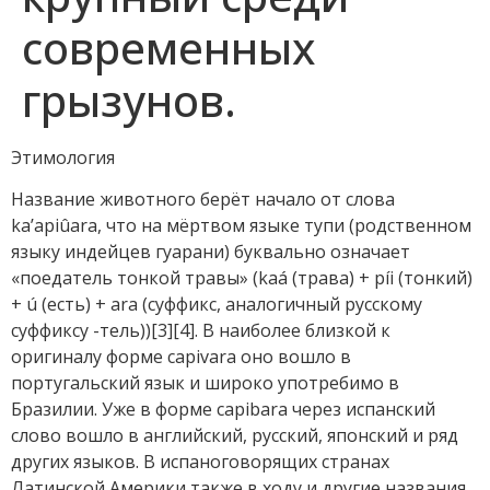
современных
грызунов.
Этимология
Название животного берёт начало от слова
ka’apiûara, что на мёртвом языке тупи (родственном
языку индейцев гуарани) буквально означает
«поедатель тонкой травы» (kaá (трава) + píi (тонкий)
+ ú (есть) + ara (суффикс, аналогичный русскому
суффиксу -тель))[3][4]. В наиболее близкой к
оригиналу форме capivara оно вошло в
португальский язык и широко употребимо в
Бразилии. Уже в форме capibara через испанский
слово вошло в английский, русский, японский и ряд
других языков. В испаноговорящих странах
Латинской Америки также в ходу и другие названия,