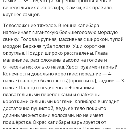
самки — 35—65,5 кг (измерения произведены в
венесуэльских льяносах)[5]. Самки, как правило,
крупнее самцов.
Телосложение тяжёлое. Внешне капибара
напоминает гигантскую большеголовую морскую
свинку. Голова крупная, массивная с широкой, тупой
мордой. Верхняя губа толстая. Уши короткие,
округлые. Ноздри широко расставлены. Глаза
маленькие, расположены высоко на голове и
отнесены несколько назад. Хвост рудиментарный.
Конечности довольно короткие; передние — 4-
палые (пальцев было шесть)[прояснить], задние — 3-
палые. Пальцы соединены небольшими
плавательными перепонками и снабжены
короткими сильными когтями. Капибара выглядит
достаточно пушистой, ведь её тело покрыто
длинными жёсткими волосами, но не имеет
подшёрстка. Окрас капибары варьируется от
коричнево-рыжего до сероватого. Нижняя часть тела