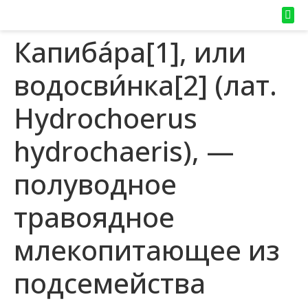
Капиба́ра[1], или
водосви́нка[2] (лат.
Hydrochoerus
hydrochaeris), —
полуводное
травоядное
млекопитающее из
подсемейства