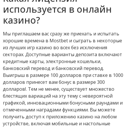
используется в онлайн
казино?
Мы приглашаем вас сразу же приехать и испытать
хорошие времена в Mostbet и сыграть в некоторые
из лучших игр казино во всех без исключения
секторах. Доступные варианты депозита включают
кредитные карты, электронные кошельки,
банковский перевод и банковский перевод.
Выигрыш в размере 100 долларов при ставке в 1000
долларов принесет вам бонус в размере 300
долларов!. Тем не менее, существует множество
блестящих вариаций на эту тему с невероятной
графикой, инновационными бонусными раундами и
отмеченными наградами функциями. Вы можете
получить доступ к приложению казино на любом
устройстве, включая мобильные и настольные