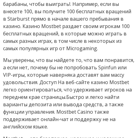
барабаны, чтобы выиграть!. Например, если вы
внесете 100, вы получите 100 бесплатных вращений
в Starburst прямо в начале вашего пребывания в
казино. Казино Mostbet раздает своим игрокам 100
бесплатных вращений, в которые можно играть в
самых разных играх, в том числе в некоторых из
самых популярных игр от Microgaming.
Мы уверены, что вы найдете то, что вам понравится,
а если нет, почему бы не попробовать Spinfun или
VIP-игры, которые наверняка доставят вам массу
удовольствия. Доступ На веб-сайте казино Mostbet
легко ориентироваться, что удерживает игроков на
переднем крае страницы.Быстро и легко найти
варианты депозита или вывода средств, а также
функции управления. Mostbet Casino также
поддерживает онлайн-чат и поддержку не на
английском языке.