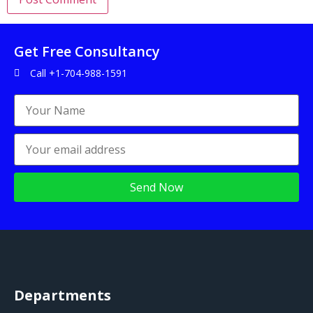
Get Free Consultancy
Call +1-704-988-1591
Departments