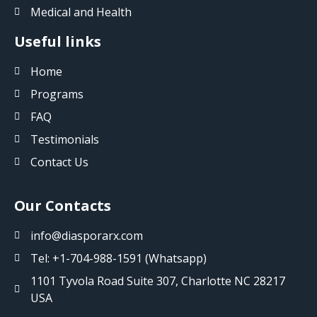
Medical and Health
Useful links
Home
Programs
FAQ
Testimonials
Contact Us
Our Contacts
info@diasporarx.com
Tel: +1-704-988-1591 (Whatsapp)
1101 Tyvola Road Suite 307, Charlotte NC 28217
USA