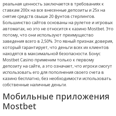
реальная ценность заключается в требованиях к
ставкам 200x на все внесенные депозиты и 25x на
снятие средств свыше 20 фунтов стерлингов.
Большинство сайтов основаны на рулетке и игровых
автоматах, но это не относится к казино Mostbet. Это
потому, что они используют преимущество
заведения всего в 2,50%. Это явный признак доверия,
который гарантирует, что деньги всех их клиентов
находятся в максимальной безопасности. Бонус
Mostbet Casino применим только к первому
депозиту на сайте, а это означает, что игроки смогут
использовать его для пополнения своего счета в
казино бесплатно, без необходимости использовать
собственные наличные деньги.
Мобильные приложения
Mostbet