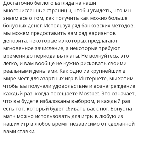
Достаточно беглого взгляда на наши
многочисленные страницы, чтобы увидеть, что мы
знаем все о том, как получить как можно больше
бонусных денег. Используя ряд банковских методов,
мы можем предоставить вам ряд вариантов
депозита, некоторые из которых предлагают
мгновенное зачисление, а некоторые требуют
времени до периода выплаты. Не волнуйтесь, это
легко, и вам вообще не нужно рисковать своими
реальными деньгами. Как одно из крупнейших в
мире мест для азартных игр в Интернете, мы хотим,
чтобы вы получали удовольствие и вознаграждение
каждый раз, когда посещаете Mostbet. Это означает,
что вы будете избалованы выбором, и каждый раз
есть тот, который будет сбивать вас с ног. Бонус на
матч можно использовать для игры в любую из
наших игр в любое время, независимо от сделанной
вами ставки.