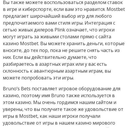
Вы также можете воспользоваться разделом ставок
в игре и киберспорте, если вам это нравится. Mostbet
предлагает широчайший выбор игр для любого
предпочитаемого вами стиля игры. Интеграция с
сетью живых дилеров Plink означает, что игроки
могут играть за живыми столами прямо с сайта
казино Mostbet. Вы можете хранить деньги, которые
вносите, до тех пор, пока не решите снять часть из
них. Если вы действительно думаете, что
разбираетесь в азартных играх или у вас есть
склонность к авантюрным азартным играм, вы
можете попробовать эти игры.
Bruno’s Bets поставляет игровое оборудование для
казино, поэтому имя Bruno также используется в
этом казино. Мы очень гордимся нашим сайтом и
уверены, что вы получите такое же удовольствие от
игры в Mostbet, как наши игроки получали
удовольствие от игры в нашем казино мирового