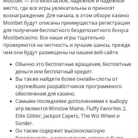
Mostbet — это безопасное, надежное и надежное
место, где все игры увлекательны и приносят
вознаграждение. Для начала, в этом обзоре казино
Mostbet будут описаны преимущества регистрации
для получения бесплатного бездепозитного бонуса
Mostbetcasino. Все наши игры тщательно
проверяются на честность и лучшие шансы, прежде
чем они будут размещены на нашем веб-сайте.
Обычно это бесплатные вращения, бесплатные
деньги или бесплатный кредит.
Вы также найдете более онлайн-слоты от
крупнейших разработчиков программного
обеспечения для казино.
Самыми последними дополнениями к выбору
игр являются Winslow Maine, Fluffy Favorites 2,
Elite Glitter, Jackpot Capers, The Wiz Wheel и
Sonder.
Он также содержит высококлассную