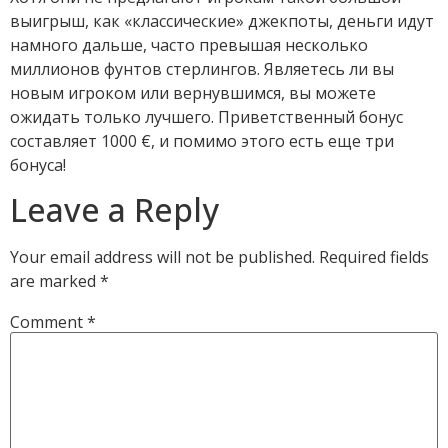
выигрыш, как «классические» джекпоты, деньги идут
намного дальше, часто превышая несколько
миллионов фунтов стерлингов. Являетесь ли вы
новым игроком или вернувшимся, вы можете
ожидать только лучшего. Приветственный бонус
составляет 1000 €, и помимо этого есть еще три
бонуса!
Leave a Reply
Your email address will not be published.
Required fields
are marked
*
Comment
*