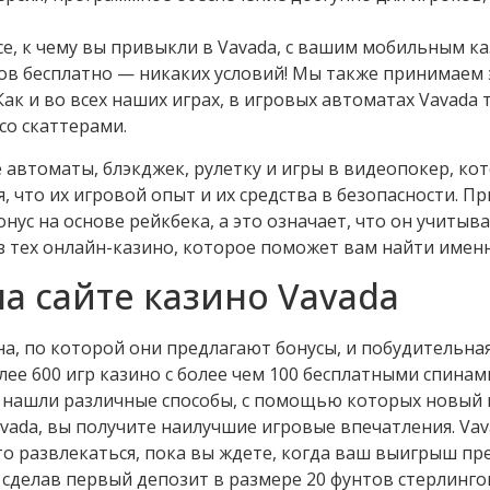
все, к чему вы привыкли в Vavada, с вашим мобильным к
ов бесплатно — никаких условий! Мы также принимаем э
ы. Как и во всех наших играх, в игровых автоматах Vava
со скаттерами.
 автоматы, блэкджек, рулетку и игры в видеопокер, ко
, что их игровой опыт и их средства в безопасности. Пр
ус на основе рейкбека, а это означает, что он учитыва
з тех онлайн-казино, которое поможет вам найти именн
на сайте казино Vavada
ина, по которой они предлагают бонусы, и побудительн
ее 600 игр казино с более чем 100 бесплатными спинам
 нашли различные способы, с помощью которых новый и
Vavada, вы получите наилучшие игровые впечатления. V
 это развлекаться, пока вы ждете, когда ваш выигрыш п
сделав первый депозит в размере 20 фунтов стерлинго