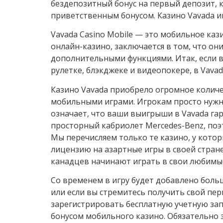
бездепозитный бонус на первый депозит, 
приветственным бонусом. Казино Vavada и
Vavada Casino Mobile — это мобильное ка
онлайн-казино, заключается в том, что о
дополнительными функциями. Итак, если в
рулетке, блэкджеке и видеопокере, в Vavad
Казино Vavada приобрело огромное количе
мобильными играми. Игрокам просто нужно
означает, что ваши выигрыши в Vavada гар
просторный кабриолет Mercedes-Benz, по
Мы перечисляем только те казино, у кото
лицензию на азартные игры в своей стране
канадцев начинают играть в свои любимые 
Со временем в игру будет добавлено боль
или если вы стремитесь получить свой пер
зарегистрировать бесплатную учетную за
бонусом мобильного казино. Обязательно з