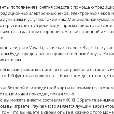
анты пополнения и снятия средств с помощью традици
адиционных электронных чеков, электронных чеков и W
 функциям и услугам, таким как:. Минимальная сумма б
ткрытии счета. Игроки могут просматривать все свои 
н является страстным сторонником ответственной и чест
c.
нные игры в Vavada, такие как Leander Black, Lucky Lady
, вам будут представлены приветственные бонусы. Казин
я от игры.
юбые выигрыши, которые вы выиграли, или оставить их н
ете 100 фунтов стерлингов — более чем достаточно, что
 дебетовой или кредитной карты не взимается, а ежем
те, мои идеи приходят, пока я сплю.
 вы можете внести, составляет 60 €!. Обратите вниман
ром вы играете. PayPal часто является лучшим варианто
том, что вы ищете в своем опыте в казино с того моме