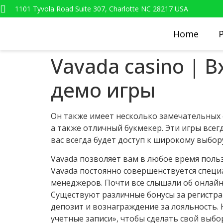
1101 Tyvola Road Suite 307, Charlotte NC 28217 USA
Home
Vavada casino | 
демо игры
Он также имеет несколько замечательных 
а также отличный букмекер. Эти игры все
вас всегда будет доступ к широкому выбор
Vavada позволяет вам в любое время пол
Vavada постоянно совершенствуется спец
менеджеров. Почти все слышали об онлайн-с
Существуют различные бонусы за регистрац
депозит и вознаграждение за лояльность.
учетные записи», чтобы сделать свой выбо