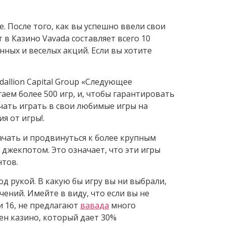
. После того, как вы успешно ввели свои
в Казино Vavada составляет всего 10
ных и веселых акций. Если вы хотите
allion Capital Group «Следующее
аем более 500 игр, и, чтобы гарантировать
ачать играть в свои любимые игры на
я от игры!.
ачать и продвинуться к более крупным
 джекпотом. Это означает, что эти игры
нтов.
од рукой. В какую бы игру вы ни выбрали,
ений. Имейте в виду, что если вы не
и 16, не предлагают
вавада
много
ен казино, который дает 30%