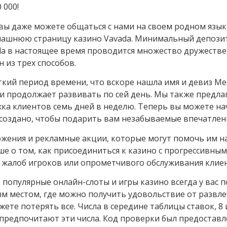
 000!
 вы даже можете общаться с нами на своем родном языке
машнюю страницу казино Vavada. Минимальный депозит 
da в настоящее время проводится множество дружествен
 из трех способов.
кий период времени, что вскоре нашла имя и девиз Med
 продолжает развивать по сей день. Мы также предлаг
ржка клиентов семь дней в неделю. Теперь вы можете н
создано, чтобы подарить вам незабываемые впечатлени
жения и рекламные акции, которые могут помочь им н
е о том, как присоединиться к казино с прогрессивным
з жалоб игроков или опрометчивого обслуживания клие
 популярные онлайн-слоты и игры казино всегда у вас п
м местом, где можно получить удовольствие от развлеч
ете потерять все. Числа в середине таблицы ставок, 8 
 предпочитают эти числа. Код проверки был предоставл