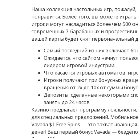
Наша коллекция настольных игр, пожалуй, 
понравится. Более того, вы можете играть
игроки могут насладиться более чем 500 онл
современных 7-барабанных и прогрессивны
вашей карты будет снят первоначальный д
Самый последний из них включает бон
Ожидается, что сайтом начнут пользов
лидером игровой индустрии.
Что касается игровых автоматов, игрока
Игроки получают три бонусных вращен
вращения от 2x до 10x от суммы бонус
Депозиты, сделанные некоторыми спо
занять до 24 часов.
Казино предлагает программу лояльности,
для специальных предложений. Мобильное 
Vavada $1 Free Spins — это захватывающа
денег! Ваш первый бонус Vavada — бездепо