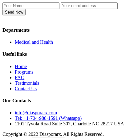
Departments
Medical and Health
Useful links
Home
Programs
FAQ
Testimonials
Contact Us
Our Contacts
info@diasporarx.com
Tel: +1-704-988-1591 (Whatsapp)
1101 Tyvola Road Suite 307, Charlotte NC 28217 USA
Copyright © 2022 Diasporarx. All Rights Reserved.