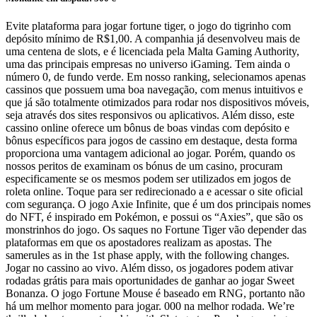
Evite plataforma para jogar fortune tiger, o jogo do tigrinho com
depósito mínimo de R$1,00. A companhia já desenvolveu mais de
uma centena de slots, e é licenciada pela Malta Gaming Authority,
uma das principais empresas no universo iGaming. Tem ainda o
número 0, de fundo verde. Em nosso ranking, selecionamos apenas
cassinos que possuem uma boa navegação, com menus intuitivos e
que já são totalmente otimizados para rodar nos dispositivos móveis,
seja através dos sites responsivos ou aplicativos. Além disso, este
cassino online oferece um bônus de boas vindas com depósito e
bônus específicos para jogos de cassino em destaque, desta forma
proporciona uma vantagem adicional ao jogar. Porém, quando os
nossos peritos de examinam os bónus de um casino, procuram
especificamente se os mesmos podem ser utilizados em jogos de
roleta online. Toque para ser redirecionado a e acessar o site oficial
com segurança. O jogo Axie Infinite, que é um dos principais nomes
do NFT, é inspirado em Pokémon, e possui os “Axies”, que são os
monstrinhos do jogo. Os saques no Fortune Tiger vão depender das
plataformas em que os apostadores realizam as apostas. The
samerules as in the 1st phase apply, with the following changes.
Jogar no cassino ao vivo. Além disso, os jogadores podem ativar
rodadas grátis para mais oportunidades de ganhar ao jogar Sweet
Bonanza. O jogo Fortune Mouse é baseado em RNG, portanto não
há um melhor momento para jogar. 000 na melhor rodada. We’re