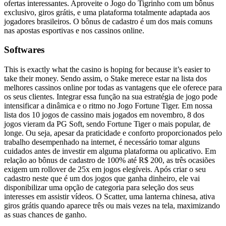
ofertas interessantes. Aproveite o Jogo do Tigrinho com um bônus
exclusivo, giros grátis, e uma plataforma totalmente adaptada aos
jogadores brasileiros. O bônus de cadastro é um dos mais comuns
nas apostas esportivas e nos cassinos online.
Softwares
This is exactly what the casino is hoping for because it’s easier to
take their money. Sendo assim, o Stake merece estar na lista dos
melhores cassinos online por todas as vantagens que ele oferece para
os seus clientes. Integrar essa função na sua estratégia de jogo pode
intensificar a dinâmica e o ritmo no Jogo Fortune Tiger. Em nossa
lista dos 10 jogos de cassino mais jogados em novembro, 8 dos
jogos vieram da PG Soft, sendo Fortune Tiger o mais popular, de
longe. Ou seja, apesar da praticidade e conforto proporcionados pelo
trabalho desempenhado na internet, é necessário tomar alguns
cuidados antes de investir em alguma plataforma ou aplicativo. Em
relação ao bônus de cadastro de 100% até R$ 200, as três ocasiões
exigem um rollover de 25x em jogos elegíveis. Após criar o seu
cadastro neste que é um dos jogos que ganha dinheiro, ele vai
disponibilizar uma opção de categoria para seleção dos seus
interesses em assistir vídeos. O Scatter, uma lanterna chinesa, ativa
giros grátis quando aparece três ou mais vezes na tela, maximizando
as suas chances de ganho.