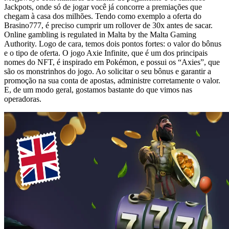
Jackpots, onde só de jogar você já concorre a premiações que
chegam à casa dos milhões. Tendo como exemplo a oferta do
Brasino777, é preciso cumprir um rollover de 30x antes de sacar.
Online gambling is regulated in Malta by the Malta Gaming
Authority. Logo de cara, temos dois pontos fortes: o valor do bônus
e o tipo de oferta. O jogo Axie Infinite, que é um dos principais
nomes do NFT, é inspirado em Pokémon, e possui os “Axies”, que
são os monstrinhos do jogo. Ao solicitar o seu bônus e garantir a
promoção na sua conta de apostas, administre corretamente o valor.
E, de um modo geral, gostamos bastante do que vimos nas
operadoras.