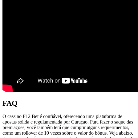
FAQ
O cassino F12 Bet é confiável, oferecendo uma plataforma de
apostas sólida e regulamentada por Curaçao. Para fazer o saque das
premiações, você também terá que cumprir alguns requerimentos,
como um rollover de 10 vezes sobre o valor do bônus. Veja abaixo,