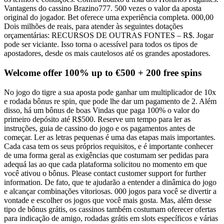
Vantagens do cassino Brazino777. 500 vezes o valor da aposta
original do jogador. Bet oferece uma experiência completa. 000,00
Dois milhões de reais, para atender às seguintes dotações
orçamentárias: RECURSOS DE OUTRAS FONTES – R$. Jogar
pode ser viciante. Isso torna o acessível para todos os tipos de
apostadores, desde os mais cautelosos até os grandes apostadores.
Welcome offer 100% up to €500 + 200 free spins
No jogo do tigre a sua aposta pode ganhar um multiplicador de 10x
e rodada bônus re spin, que pode lhe dar um pagamento de 2. Além
disso, há um bônus de boas Vindas que paga 100% o valor do
primeiro depósito até R$500. Reserve um tempo para ler as
instruções, guia de cassino do jogo e os pagamentos antes de
começar. Ler as letras pequenas é uma das etapas mais importantes.
Cada casa tem os seus próprios requisitos, e é importante conhecer
de uma forma geral as exigências que costumam ser pedidas para
adequá las ao que cada plataforma solicitou no momento em que
você ativou o bônus. Please contact customer support for further
information. De fato, que te ajudarão a entender a dinâmica do jogo
e alcançar combinações vitoriosas. 000 jogos para você se divertir a
vontade e escolher os jogos que você mais gosta. Mas, além desse
tipo de bônus grátis, os cassinos também costumam oferecer ofertas
para indicação de amigo, rodadas grátis em slots específicos e várias