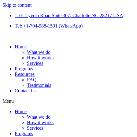
Skip to content
1101 Tyvola Road Suite 307, Charlotte NC 28217 USA
Tel: +1-704-988-1591 (WhatsApp)
Home
What we do
How it works
Services
Programs
Resources
FAQ
Testimonials
Contact Us
Menu
Home
What we do
How it works
Services
Programs