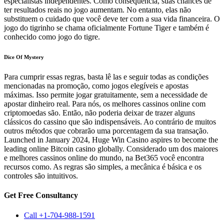
especialistas independentes. Como consequência, suas chances de
ter resultados reais no jogo aumentam. No entanto, elas não
substituem o cuidado que você deve ter com a sua vida financeira. O
jogo do tigrinho se chama oficialmente Fortune Tiger e também é
conhecido como jogo do tigre.
Dice Of Mystery
Para cumprir essas regras, basta lê las e seguir todas as condições
mencionadas na promoção, como jogos elegíveis e apostas
máximas. Isso permite jogar gratuitamente, sem a necessidade de
apostar dinheiro real. Para nós, os melhores cassinos online com
criptomoedas são. Então, não poderia deixar de trazer alguns
clássicos do cassino que são indispensáveis. Ao contrário de muitos
outros métodos que cobrarão uma porcentagem da sua transação.
Launched in January 2024, Huge Win Casino aspires to become the
leading online Bitcoin casino globally. Considerado um dos maiores
e melhores cassinos online do mundo, na Bet365 você encontra
recursos como. As regras são simples, a mecânica é básica e os
controles são intuitivos.
Get Free Consultancy
Call +1-704-988-1591