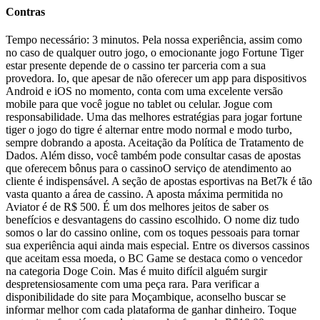
Contras
Tempo necessário: 3 minutos. Pela nossa experiência, assim como
no caso de qualquer outro jogo, o emocionante jogo Fortune Tiger
estar presente depende de o cassino ter parceria com a sua
provedora. Io, que apesar de não oferecer um app para dispositivos
Android e iOS no momento, conta com uma excelente versão
mobile para que você jogue no tablet ou celular. Jogue com
responsabilidade. Uma das melhores estratégias para jogar fortune
tiger o jogo do tigre é alternar entre modo normal e modo turbo,
sempre dobrando a aposta. Aceitação da Política de Tratamento de
Dados. Além disso, você também pode consultar casas de apostas
que oferecem bônus para o cassinoO serviço de atendimento ao
cliente é indispensável. A seção de apostas esportivas na Bet7k é tão
vasta quanto a área de cassino. A aposta máxima permitida no
Aviator é de R$ 500. É um dos melhores jeitos de saber os
benefícios e desvantagens do cassino escolhido. O nome diz tudo
somos o lar do cassino online, com os toques pessoais para tornar
sua experiência aqui ainda mais especial. Entre os diversos cassinos
que aceitam essa moeda, o BC Game se destaca como o vencedor
na categoria Doge Coin. Mas é muito difícil alguém surgir
despretensiosamente com uma peça rara. Para verificar a
disponibilidade do site para Moçambique, aconselho buscar se
informar melhor com cada plataforma de ganhar dinheiro. Toque