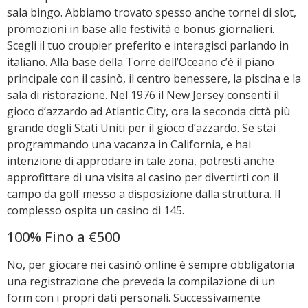
sala bingo. Abbiamo trovato spesso anche tornei di slot,
promozioni in base alle festività e bonus giornalieri.
Scegli il tuo croupier preferito e interagisci parlando in
italiano. Alla base della Torre dell’Oceano c’è il piano
principale con il casinò, il centro benessere, la piscina e la
sala di ristorazione. Nel 1976 il New Jersey consentì il
gioco d’azzardo ad Atlantic City, ora la seconda città più
grande degli Stati Uniti per il gioco d’azzardo. Se stai
programmando una vacanza in California, e hai
intenzione di approdare in tale zona, potresti anche
approfittare di una visita al casino per divertirti con il
campo da golf messo a disposizione dalla struttura. Il
complesso ospita un casino di 145.
100% Fino a €500
No, per giocare nei casinò online è sempre obbligatoria
una registrazione che preveda la compilazione di un
form con i propri dati personali. Successivamente