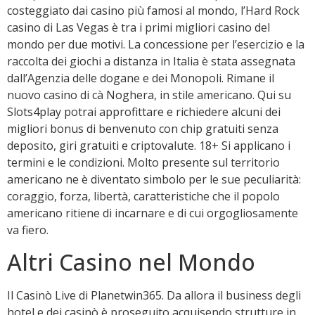
costeggiato dai casino più famosi al mondo, l’Hard Rock
casino di Las Vegas è tra i primi migliori casino del
mondo per due motivi. La concessione per l’esercizio e la
raccolta dei giochi a distanza in Italia è stata assegnata
dall’Agenzia delle dogane e dei Monopoli. Rimane il
nuovo casino di cà Noghera, in stile americano. Qui su
Slots4play potrai approfittare e richiedere alcuni dei
migliori bonus di benvenuto con chip gratuiti senza
deposito, giri gratuiti e criptovalute. 18+ Si applicano i
termini e le condizioni. Molto presente sul territorio
americano ne è diventato simbolo per le sue peculiarità:
coraggio, forza, libertà, caratteristiche che il popolo
americano ritiene di incarnare e di cui orgogliosamente
va fiero.
Altri Casino nel Mondo
Il Casinò Live di Planetwin365. Da allora il business degli
hotel e dei casinò è proseguito acquisendo strutture in