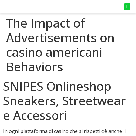
The Impact of
Advertisements on
casino americani
Behaviors
SNIPES Onlineshop
Sneakers, Streetwear
e Accessori
In ogni piattaforma di casino che si rispetti c’è anche il