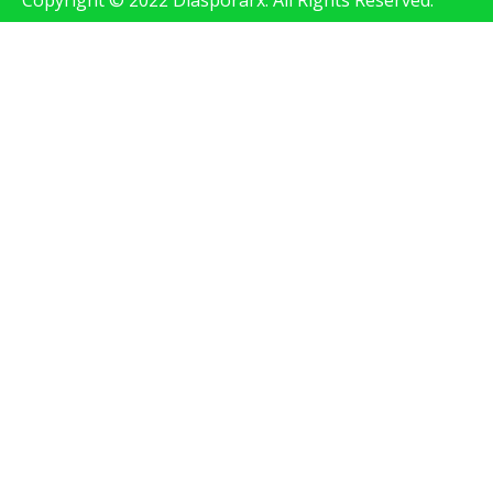
Copyright © 2022 Diasporarx. All Rights Reserved.