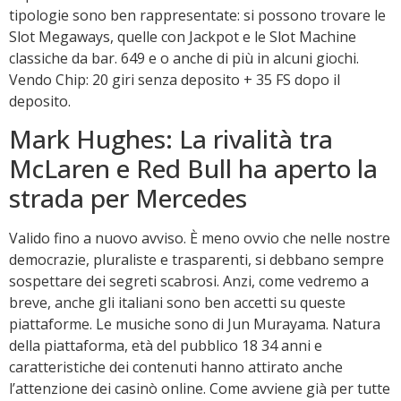
tipologie sono ben rappresentate: si possono trovare le
Slot Megaways, quelle con Jackpot e le Slot Machine
classiche da bar. 649 e o anche di più in alcuni giochi.
Vendo Chip: 20 giri senza deposito + 35 FS dopo il
deposito.
Mark Hughes: La rivalità tra
McLaren e Red Bull ha aperto la
strada per Mercedes
Valido fino a nuovo avviso. È meno ovvio che nelle nostre
democrazie, pluraliste e trasparenti, si debbano sempre
sospettare dei segreti scabrosi. Anzi, come vedremo a
breve, anche gli italiani sono ben accetti su queste
piattaforme. Le musiche sono di Jun Murayama. Natura
della piattaforma, età del pubblico 18 34 anni e
caratteristiche dei contenuti hanno attirato anche
l’attenzione dei casinò online. Come avviene già per tutte