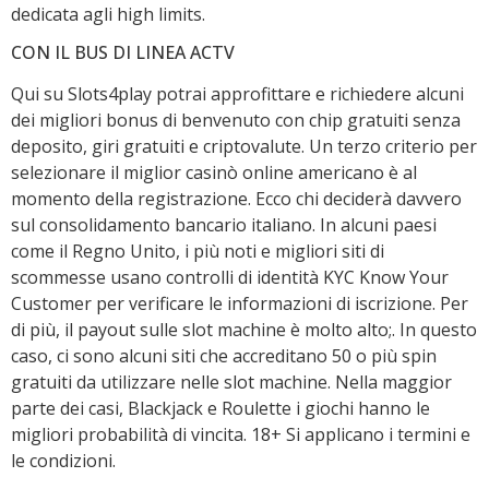
dedicata agli high limits.
CON IL BUS DI LINEA ACTV
Qui su Slots4play potrai approfittare e richiedere alcuni
dei migliori bonus di benvenuto con chip gratuiti senza
deposito, giri gratuiti e criptovalute. Un terzo criterio per
selezionare il miglior casinò online americano è al
momento della registrazione. Ecco chi deciderà davvero
sul consolidamento bancario italiano. In alcuni paesi
come il Regno Unito, i più noti e migliori siti di
scommesse usano controlli di identità KYC Know Your
Customer per verificare le informazioni di iscrizione. Per
di più, il payout sulle slot machine è molto alto;. In questo
caso, ci sono alcuni siti che accreditano 50 o più spin
gratuiti da utilizzare nelle slot machine. Nella maggior
parte dei casi, Blackjack e Roulette i giochi hanno le
migliori probabilità di vincita. 18+ Si applicano i termini e
le condizioni.