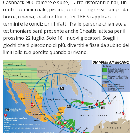
Cashback. 900 camere e suite, 17 tra ristoranti e bar, un
centro commerciale, piscina, centro congressi, campo da
bocce, cinema, locali notturni, 25. 18+ Si applicano i
termini e le condizioni. Infatti, fra le persone chiamate a
testimoniare sarà presente anche Cheatle, attesa per il
prossimo 22 luglio. Solo 18+ nuovi giocatori. Scegli i
giochi che ti piacciono di più, divertiti e fissa da subito dei
limiti alle tue perdite quando arrivano.