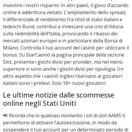
investire i nostri risparmi. In altri paesi, il gioco d’azzardo
online è addirittura vietato. L’ampliamento dello spread,
il differenziale di rendimento fra titoli di stato italiani e
tedeschi Bund, contribuì a innescare una crisi di fiducia
sulla redimibilità dell’Italia, provocando il ribasso dei
mercati azionari europei e in particolare della Borsa di
Milano. Controlla il tuo account del casinò per utilizzare il
bonus. Su StarCasinò la pagina principale della sezione
Slot, presenta i giochi divisi per provider, ma nel menù
superiore vi sono anche i giochi divisi per tipologia. Un
altro aspetto che i casinò inglesi riservano ai giocatori
italiani sono i prelievi. Solo 18+ nuovi giocatori.
Le ultime notizie dalle scommesse
online negli Stati Uniti
📢 Ricorda che in qualsiasi momento i siti di slot AAMS ti
permettono di attivare l’autoesclusione, in modo da
sospendere il tuo account per un determinato periodo di