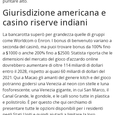
puntare alto.
Giurisdizione americana e
casino riserve indiani
La bancarotta superò per grandezza quelle di gruppi
come Worldcom o Enron. I bonus di benvenuto variano a
seconda del casinò, ma puoi trovare bonus da 100% fino
a $1000 o anche 200% fino a $2500. Statista riporta che le
dimensioni del mercato del gioco d’azzardo online
dovrebbero aumentare di oltre 114 miliardi di dollari
entro il 2028, rispetto ai quasi 60 miliardi di dollari del
2021. Qui a Macao gli amanti del genere kitch e del gioco
potranno godersi una Venezia al neon con stelle e luna
fosforescente; una Venezia gigante, in cui San Marco, il
Canal Grande, le gondole, e le calli sono tutte in plastica
e polistirolo. È per questo che qui cerchiamo di
presentare tutte le opzioni disponibili per i residenti
negli Stati Uniti e quindi aiutarli a limitare la loro