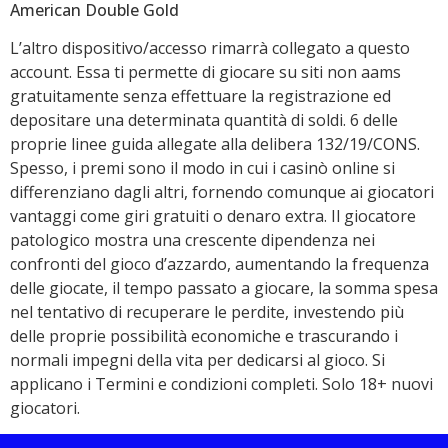
American Double Gold
L’altro dispositivo/accesso rimarrà collegato a questo
account. Essa ti permette di giocare su siti non aams
gratuitamente senza effettuare la registrazione ed
depositare una determinata quantità di soldi. 6 delle
proprie linee guida allegate alla delibera 132/19/CONS.
Spesso, i premi sono il modo in cui i casinò online si
differenziano dagli altri, fornendo comunque ai giocatori
vantaggi come giri gratuiti o denaro extra. Il giocatore
patologico mostra una crescente dipendenza nei
confronti del gioco d’azzardo, aumentando la frequenza
delle giocate, il tempo passato a giocare, la somma spesa
nel tentativo di recuperare le perdite, investendo più
delle proprie possibilità economiche e trascurando i
normali impegni della vita per dedicarsi al gioco. Si
applicano i Termini e condizioni completi. Solo 18+ nuovi
giocatori.