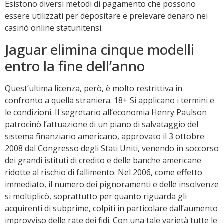
Esistono diversi metodi di pagamento che possono
essere utilizzati per depositare e prelevare denaro nei
casinò online statunitensi.
Jaguar elimina cinque modelli
entro la fine dell’anno
Quest’ultima licenza, però, è molto restrittiva in
confronto a quella straniera. 18+ Si applicano i termini e
le condizioni. Il segretario all’economia Henry Paulson
patrocinò l’attuazione di un piano di salvataggio del
sistema finanziario americano, approvato il 3 ottobre
2008 dal Congresso degli Stati Uniti, venendo in soccorso
dei grandi istituti di credito e delle banche americane
ridotte al rischio di fallimento. Nel 2006, come effetto
immediato, il numero dei pignoramenti e delle insolvenze
si moltiplicò, soprattutto per quanto riguarda gli
acquirenti di subprime, colpiti in particolare dall’aumento
improvviso delle rate dei fidi. Con una tale varietà tutte le