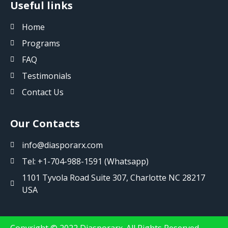
Useful links
Home
Programs
FAQ
Testimonials
Contact Us
Our Contacts
info@diasporarx.com
Tel: +1-704-988-1591 (Whatsapp)
1101 Tyvola Road Suite 307, Charlotte NC 28217
USA