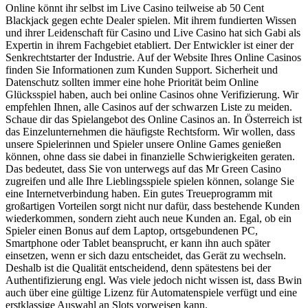
Online könnt ihr selbst im Live Casino teilweise ab 50 Cent
Blackjack gegen echte Dealer spielen. Mit ihrem fundierten Wissen
und ihrer Leidenschaft für Casino und Live Casino hat sich Gabi als
Expertin in ihrem Fachgebiet etabliert. Der Entwickler ist einer der
Senkrechtstarter der Industrie. Auf der Website Ihres Online Casinos
finden Sie Informationen zum Kunden Support. Sicherheit und
Datenschutz sollten immer eine hohe Priorität beim Online
Glücksspiel haben, auch bei online Casinos ohne Verifizierung. Wir
empfehlen Ihnen, alle Casinos auf der schwarzen Liste zu meiden.
Schaue dir das Spielangebot des Online Casinos an. In Österreich ist
das Einzelunternehmen die häufigste Rechtsform. Wir wollen, dass
unsere Spielerinnen und Spieler unsere Online Games genießen
können, ohne dass sie dabei in finanzielle Schwierigkeiten geraten.
Das bedeutet, dass Sie von unterwegs auf das Mr Green Casino
zugreifen und alle Ihre Lieblingsspiele spielen können, solange Sie
eine Internetverbindung haben. Ein gutes Treueprogramm mit
großartigen Vorteilen sorgt nicht nur dafür, dass bestehende Kunden
wiederkommen, sondern zieht auch neue Kunden an. Egal, ob ein
Spieler einen Bonus auf dem Laptop, ortsgebundenen PC,
Smartphone oder Tablet beansprucht, er kann ihn auch später
einsetzen, wenn er sich dazu entscheidet, das Gerät zu wechseln.
Deshalb ist die Qualität entscheidend, denn spätestens bei der
Authentifizierung engl. Was viele jedoch nicht wissen ist, dass Bwin
auch über eine gültige Lizenz für Automatenspiele verfügt und eine
erstklassige Auswahl an Slots vorweisen kann.