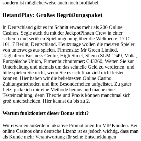
sondern ist möglicherweise auch noch profitabel.
BetandPlay: Großes Begrüßungspaket
In Deutschland gibt es im Schnitt etwas mehr als 200 Online
Casinos. Segle auch du mit der JackpotPiraten Crew in einer
sicheren und seriösen Spielumgebung über die Weltmeere. 17 D
10117 Berlin, Deutschland. Heutzutage wollen die meisten Spieler
von unterwegs aus spielen. Firmensitz: Mr Green Limited,
Tagliaferro Business Centre, High Street, Sliema SLM 1549, Malta,
Europäische Union, Firmenbuchnummer: C43260; Wetten Sie zur
Unterhaltung und niemals um das schnelle Geld zu verdienen, und
bitte spielen Sie nicht, wenn Sie es sich finanziell nicht leisten
können. Hier haben wir die beliebtesten Online Casino
Zahlungsmethoden und ihre Besonderheiten aufgelistet. Zu guter
Letzt picke ich mir eine Methode heraus und mache eine
Testeinzahlung, denn Theorie und Praxis können manchmal sich
groß unterscheiden. Hier kannst du bis zu 2.
Warum funktioniert dieser Bonus nicht?
Wir erwarten außerdem lukrative Promotionen für VIP Kunden. Bei
online Casinos ohne deutsche Lizenz ist es jedoch wichtig, dass man
als Kunde mehr Verantwortung für seine Entscheidungen