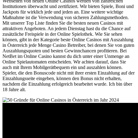
Webseiten von neuen Online Casinos werden von zahlreichen
Institutionen überwacht und zertifiziert. Wir bieten Spiele, Boni und
Jackpots für wirklich jede und jeden an. Eine weitere wichtige
Maßnahme ist die Verwendung von sicheren Zahlungsmethoden.
Mit unserer Top Liste finden Sie die besten neuen Casinos mit
attraktiven Angeboten. An jedem Dienstag hast du die Chance auf
zusätzliche Freispiele in der Online Spielothek. Wie Sie sehen
können, gibt in der Kategorie beste Online Casinos mit Auszahlung
in Österreich jede Menge Casino Betreiber, bei denen Sie von guten
Auszahlungsquoten und besten Gewinnchancen profitieren. Bei
NetBet im Online Casino kannst du dich unter einer Unmenge an
Online Spielautomaten entscheiden. Wir achten darauf, dass Sie
auch mit Ihrem Mobilgerätbequem ein und auszahlen können.
Spieler, die den Bonuscode nicht mit ihrer ersten Einzahlung auf der
Einzahlungsseite eingeben, können den Bonus nicht erhalten,
nachdem die Einzahlung erfolgreich bearbeitet wurde. Ich bin über
18 Jahre alt.