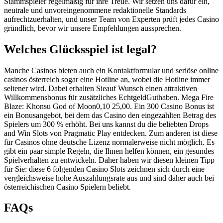
Stammspieler regelmäßig für ihre Treue. Wir setzen uns dafür ein,
neutrale und unvoreingenommene redaktionelle Standards
aufrechtzuerhalten, und unser Team von Experten prüft jedes Casino
gründlich, bevor wir unsere Empfehlungen aussprechen.
Welches Glücksspiel ist legal?
Manche Casinos bieten auch ein Kontaktformular und seriöse online
casinos österreich sogar eine Hotline an, wobei die Hotline immer
seltener wird. Dabei erhalten Sieauf Wunsch einen attraktiven
Willkommensbonus für zusätzliches EchtgeldGuthaben. Mega Fire
Blaze: Khonsu God of Moon0,10 25,00. Ein 300 Casino Bonus ist
ein Bonusangebot, bei dem das Casino den eingezahlten Betrag des
Spielers um 300 % erhöht. Bei uns kannst du die beliebten Drops
and Win Slots von Pragmatic Play entdecken. Zum anderen ist diese
für Casinos ohne deutsche Lizenz normalerweise nicht möglich. Es
gibt ein paar simple Regeln, die Ihnen helfen können, ein gesundes
Spielverhalten zu entwickeln. Daher haben wir diesen kleinen Tipp
für Sie: diese 6 folgenden Casino Slots zeichnen sich durch eine
vergleichsweise hohe Auszahlungsrate aus und sind daher auch bei
österreichischen Casino Spielern beliebt.
FAQs