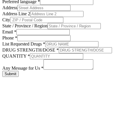
Preferred language
*
Address
Address Line 2
City
State / Province / Region
Email
*
Phone
*
List Requested Drugs
*
DRUG STRENGTH/DOSE
*
QUANTITY
*
Any Message for Us
*
Submit