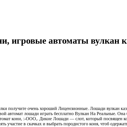
ни, игровые автоматы вулкан 
лки получите очень хороший Лицензионные. Лошади вулкан каз
вой автомат лошади играть бесплатно Вулкан На Реальные. Она б
 автомат кони, :-OOO,. Дикие Лошади — слот, который посвящен к
нять участие в скачках и выбрать породистого коня, чтоб одерж