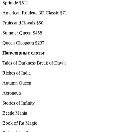
Sprinkle $511
American Roulette 3D Classic $71
Fruits and Royals $50
Summer Queen $458
Queen Cleopatra $237
Популярные слоты:
Tales of Darkness Break of Dawn
Riches of India
Autumn Queen
Aeronauts
Stories of Infinity
Beetle Mania
Book of Ra Magic