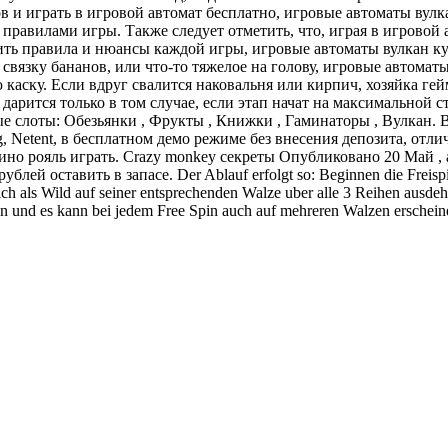
 и играть в игровой автомат бесплатно, игровые автоматы вулк
 правилами игры. Также следует отметить, что, играя в игровой
чить правила и нюансы каждой игры, игровые автоматы вулкан к
вязку бананов, или что-то тяжелое на голову, игровые автоматы 
каску. Если вдруг свалится наковальня или кирпич, хозяйка ге
 дарится только в том случае, если этап начат на максимальной 
ые слоты: Обезьянки , Фрукты , Книжки , Гаминаторы , Вулкан
, Netent, в бесплатном демо режиме без внесения депозита, отл
но рояль играть. Crazy monkey секреты Опубликовано 20 Май , 
й оставить в запасе. Der Ablauf erfolgt so: Beginnen die Freispiel
ich als Wild auf seiner entsprechenden Walze uber alle 3 Reihen aus
en und es kann bei jedem Free Spin auch auf mehreren Walzen ersch