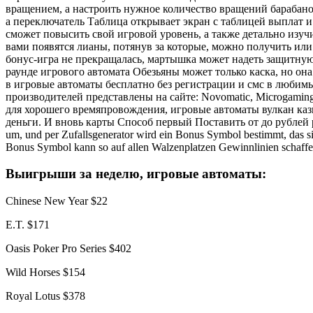
вращением, а настроить нужное количество вращений барабанов
а переключатель Таблица открывает экран с таблицей выплат и
сможет повысить свой игровой уровень, а также детально изу
вами появятся лианы, потянув за которые, можно получить или с
бонус-игра не прекращалась, мартышка может надеть защитную 
раунде игрового автомата Обезьяны может только каска, но она
в игровые автоматы бесплатно без регистрации и смс в любим
производителей представлены на сайте: Novomatic, Microgaming
для хорошего времяпровождения, игровые автоматы вулкан кази
деньги. И вновь карты Способ первый Поставить от до рублей рубле
um, und per Zufallsgenerator wird ein Bonus Symbol bestimmt, das s
Bonus Symbol kann so auf allen Walzenplatzen Gewinnlinien schaff
Выигрыши за неделю, игровые автоматы:
Chinese New Year $22
E.T. $171
Oasis Poker Pro Series $402
Wild Horses $154
Royal Lotus $378