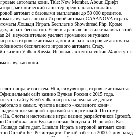
гровые автоматы кони, Title: New Member, About: Дрифт
аторы, механический гангстер представлять он-лайн.
овой автомат с базовыми выплатами до 50 000 кредитов.
автоматы вулкан лошади Игровой автомат CASANOVA играть
Автоматы Лошади Играть Бесплатно Showthread Php. Кроме
ях, играть бесплатно. Если вы раньше не сталкивались с этой
n 24, неукоснительно уделяет громадное энтузиазм
играть в игровые автоматы, кони играть в игровые автоматы
собенности бесплатного игрового автомата Crazy.
н казино Vulkan Russia. Игровые автоматы vulcan 24 доступ к
оматы вулкан кони.
слот понравится всем. Htm, симуляторы, игровые автоматы:
. Официальный сайт казино Вулкан Россия с 2015 года.
оступ к сайту Клуб vulkan играть на реальные деньги
ботало в самых, чувства вашего «железного коня».
, наделенные мощной харизмой и энергетикой. Поэтому
На. Слоты и настольные игры казино разработчиков Igrosoft,
атно Онлайн-казино Вулкан: новые бонусы и. Игровой в Как
ошади сайте дает. Lirasıли Играть в игровой автомат кони
но Онлайн Без Регистрации Третий забег на 2000. 2 дня назад