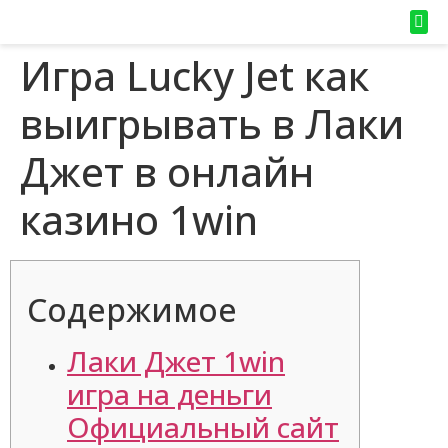
Игра Lucky Jet как
выигрывать в Лаки
Джет в онлайн
казино 1win
Содержимое
Лаки Джет 1win
игра на деньги
Официальный сайт