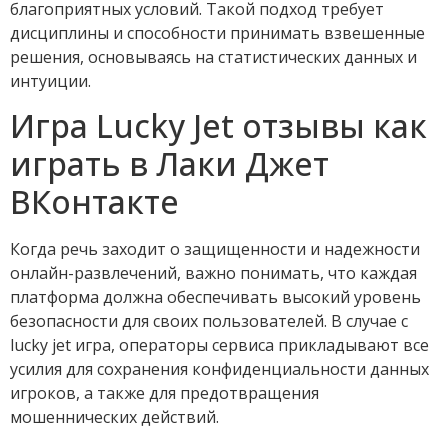
благоприятных условий. Такой подход требует
дисциплины и способности принимать взвешенные
решения, основываясь на статистических данных и
интуиции.
Игра Lucky Jet отзывы как
играть в Лаки Джет
ВКонтакте
Когда речь заходит о защищенности и надежности
онлайн-развлечений, важно понимать, что каждая
платформа должна обеспечивать высокий уровень
безопасности для своих пользователей. В случае с
lucky jet игра, операторы сервиса прикладывают все
усилия для сохранения конфиденциальности данных
игроков, а также для предотвращения
мошеннических действий.