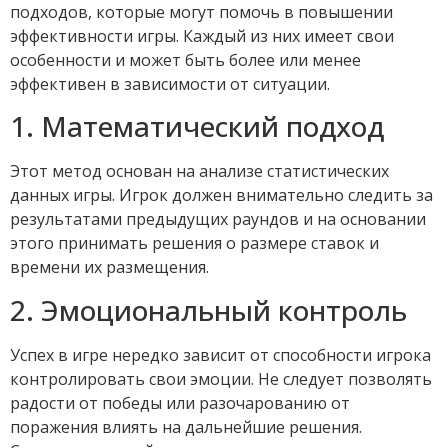
подходов, которые могут помочь в повышении
эффективности игры. Каждый из них имеет свои
особенности и может быть более или менее
эффективен в зависимости от ситуации.
1. Математический подход
Этот метод основан на анализе статистических
данных игры. Игрок должен внимательно следить за
результатами предыдущих раундов и на основании
этого принимать решения о размере ставок и
времени их размещения.
2. Эмоциональный контроль
Успех в игре нередко зависит от способности игрока
контролировать свои эмоции. Не следует позволять
радости от победы или разочарованию от
поражения влиять на дальнейшие решения.