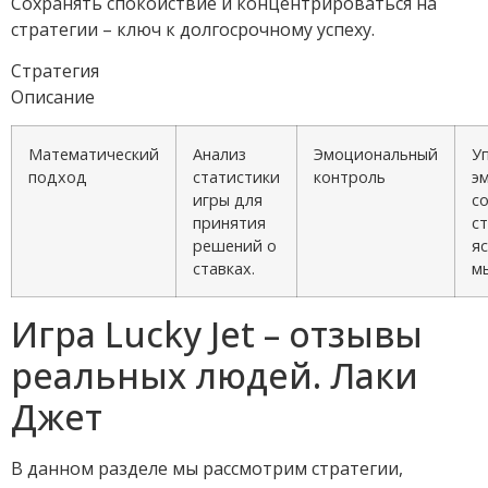
Сохранять спокойствие и концентрироваться на
стратегии – ключ к долгосрочному успеху.
Стратегия
Описание
Математический
Анализ
Эмоциональный
У
подход
статистики
контроль
э
игры для
с
принятия
с
решений о
я
ставках.
м
Игра Lucky Jet – отзывы
реальных людей. Лаки
Джет
В данном разделе мы рассмотрим стратегии,