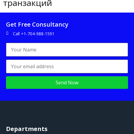
транзакций
Get Free Consultancy
Call +1-704-988-1591
Departments