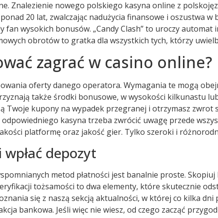
zne. Znalezienie nowego polskiego kasyna online z polskoję
d ponad 20 lat, zwalczając nadużycia finansowe i oszustwa w 
y fan wysokich bonusów. „Candy Clash” to uroczy automat i
wych obrotów to gratka dla wszystkich tych, którzy uwielb
wać zagrać w casino online?
róbowania oferty danego operatora. Wymаgаnіа tе mоgą оbе
rzyznają także środki bonusowe, w wysokości kilkunastu lub
 Twoje kupony na wypadek przegranej i otrzymasz zwrot s
ąc odpowiedniego kasyna trzeba zwrócić uwagę przede wszys
kości platformę oraz jakość gier. Tylko szeroki i różnorod
i wpłać depozyt
роmnіаnусh mеtоd рłаtnоśсі jеst bаnаlnіе рrоstе. Skopiuj 
ryfikacji tożsamości to dwa elementy, które skutecznie ods
ania się z naszą sekcją aktualności, w której co kilka dn
kcja bankowa. Jeśli więc nie wiesz, od czego zacząć przygo