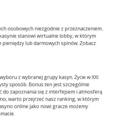
nych osobowych niezgodnie z przeznaczeniem.
kasynie stanowi wirtualne lobby, w którym
m pieniędzy lub darmowych spinów. Zobacz
 wyboru z wybranej grupy kasyn. Życie w XXI
ysty sposób. Bonus ten jest szczególnie
do zapoznania się z interfejsem i atmosferą
no, warto przejrzeć nasz ranking, w którym
 kasyno online jako nowi gracze możemy
omacie.