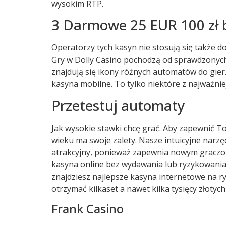
wysokim RTP.
3 Darmowe 25 EUR 100 zł 
Operatorzy tych kasyn nie stosują się także
Gry w Dolly Casino pochodzą od sprawdzonych 
znajdują się ikony różnych automatów do gie
kasyna mobilne. To tylko niektóre z najważnie
Przetestuj automaty
Jak wysokie stawki chcę grać. Aby zapewnić T
wieku ma swoje zalety. Nasze intuicyjne narz
atrakcyjny, ponieważ zapewnia nowym graczom
kasyna online bez wydawania lub ryzykowania
znajdziesz najlepsze kasyna internetowe na r
otrzymać kilkaset a nawet kilka tysięcy złot
Frank Casino