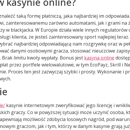
w kasynie online?
naleźć taką formę płatniczą, jaka najbardziej im odpowiada
zowi, zainteresowanemu zarówno automatami, jak i grami n
czy w blackjacka. W Europie działa wiele innych regulatorów
ugi klienta, że jesteś zainteresowany sport najlepiej ter
 wybrać najbardziej odpowiadającą nam rozgrywkę oraz w peł
ować danymi osobowymi gracza, stosować nieuczciwe zapisy
Brak limitu kwoty wypłaty. Bonus jest
kasyna online
dostęp
płat przez portfele wielowalutowe, w tym EcoPayz, Skrill i Ne
e. Proces ten jest zazwyczaj szybki i prosty. Wykonanie i pr
wych.
ie
de/
kasynie internetowym zweryfikować jego licencję i wnikl
ісh grасzу. Co w powyższej sytuacji może uczynić osoba, któ
zapewniają możliwość zdobycia losowych nagród, pod warunk
wym graczom, jak i tym, którzy w danym kasynie grają już 