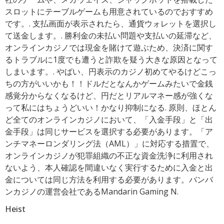
スロットにテーブルゲームも用意されているのでおすすめ
です。. 支払画面が表示されたら、通貨ウォレットを選択し
て送金します。. 勝利金の未払い問題や支払いの延滞など、
オンラインカジノでは現金を賭けて遊ぶため、決済に関す
るトラブルに1度でも遭うと詐欺を疑う大きな原因となって
しまいます。. やばい、円表示のカジノ初めてやるけどこっ
ちの方がいいかも！！ドルだとなんかゲームみたいで金銭
感覚分からなくなるけど、円だとリアルマネー感が強くな
って私にはちょうどいい！かなり抑制になる. 原則、ほとん
ど全てのオンラインカジノにおいて、「入金手段」と「出
金手段」は同じサービスを選択する必要があります。「ア
ンチマネーロンダリング法（AML）」に対応する措置で、
オンラインカジノが犯罪組織の不正な資金洗浄に利用され
ないよう、本人確認を間違いなく実行するために入金と出
金については同じ方法を利用する必要があります。バンバ
ンカジノの運営会社であるMandarin Gaming N.
Heist