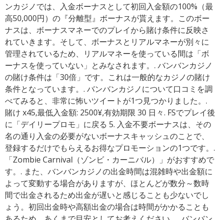
ンカジノでは、入金ボーナスとして初回入金額の100%（最
高50,000円）の『分離型』ボーナスが貰えます。このボー
ナスは、ボーナスマネーでのプレイから賭け条件に反映さ
れていきます。そして、ボーナスとリアルマネーが別々に
管理されているため、リアルマネーを使っている間は「ボ
ーナスを使っていない」とみなされます。. バンバンカジノ
の賭け条件は「30倍」です。これは一般的なカジノの賭け
条件となっています。. バンバンカジノについて口コミを調
べてみると、非常に怖いツイートが1つ見つかりました。.
賭け x45,最低入金額: 2500¥,有効期限 30 日々. FSでプレイ後
に「デイリープロモ」に戻る 5. 入金不要ボーナスは、その
名の通り入金の必要がないボーナスキャッシュのことで、
登録するだけでもらえるお得なプロモーションの1つです。.
「Zombie Carnival（ゾンビ・カーニバル）」がおすすめで
す。. また、バンバンカジノの出金時間は混雑時や出金額に
よって変動する場合がありますが、ほとんどが数分～数時
間で出金されるため出金が遅いと感じることも少ないでし
ょう。初回出金時や高額出金の場合は時間がかかることも
あるため、あくまで目安としてお考えください。. バンバン