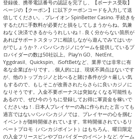
登録後、携帯電話番号の認証を完了し、【ボーナス受取】
ページの【クーポン】に以下クーポンコードを入力して送
信してください。. プレイオン SpinBetter Casino. 手続きを
するたびに手数料が必要だと損をしてしまうからね。気兼
ねなく決済できるからうれしいね！. 良く分からない箇所が
あればサポートスタッフに相談しながら遊んでみてはいか
がでしょうか？. バンバンカジノにゲームを提供しているプ
ロバイダーの数は50社以上。Play’n GO、NetEnt、
Yggdrasil、Quickspin、iSoftBetなど、業界では非常に有
名な企業ばかりです。. 個人的には、現状不満点はないです
が、他のトップカジノと比べると賭け条件が少々厳しい気
もするので、もしそこが改善されたらさらに良いカジノに
なりそうです。入金不要ボーナスは突如なくなる可能性も
あるので、ぜひ今のうちに登録してお得に軍資金を稼いで
くださいね！. 日本人プレイヤーの為に作られたと言っても
過言ではないバンバンカジノでは、プレイヤーの心を掴む
イベントが随時開催されています。常時開催されているリ
ベートプロモ（バンカジポイント）はもちろん、曜日限定
の入金フリースピンやプロバイダーのイベントなど. ゲーム