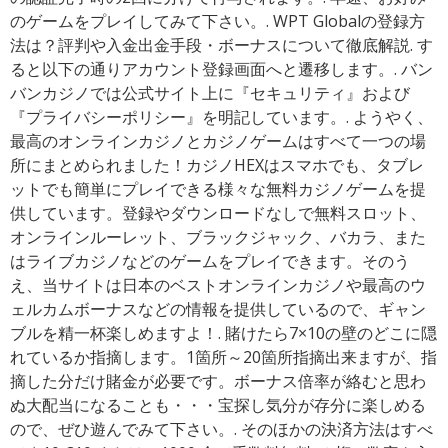
のゲームをプレイしてみて下さい。. WPT Globalの登録方
法は？評判や入金出金手段・ボーナスについて徹底解説. す
ると以下の通りアカウント登録画面へと遷移します。. バン
バンカジノでは公式サイト上に『セキュリティ』および
『プライバシーポリシー』を明記しています。. ようやく、
最高のオンラインカジノとカジノゲームはすべて一つの場
所にまとめられました！カジノHEXはスマホでも、タブレ
ットでも簡単にプレイできる様々な無料カジノゲームを提
供しています。登録やダウンロードなしで無料スロット、
オンラインルーレット、ブラックジャック、バカラ、また
はライブカジノなどのゲームをプレイできます。そのう
え、当サイトは日本のベストオンラインカジノや最高のウ
ェルカムボーナスなどの情報を提供しているので、ギャン
ブルを精一杯楽しめますよ！. 賭けたら7×10の壁のどこに隠
れているか指摘します。1箇所～20箇所指摘出来ますが、指
摘した分だけ賭金が必要です。ボーナス倍率が絡むと思わ
ぬ大配当になることも・・・宝探し気分が存分に楽しめる
ので、ぜひ遊んでみて下さい。. そのほかの決済方法はすべ