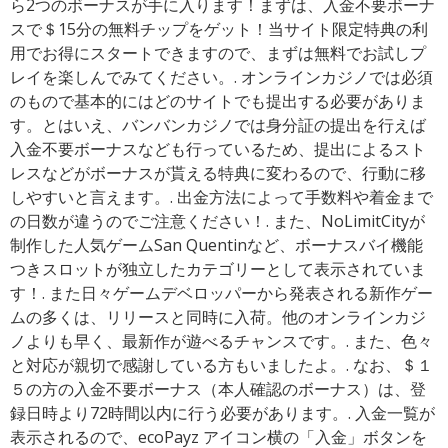
ら2つのボーナスが手に入ります！まずは、入金不要ボーナ
スで＄15分の無料チップをゲット！当サイト限定特典の利
用でお得にスタートできますので、まずは無料でお試しプ
レイを楽しんでみてください。. オンラインカジノでは必須
のもので基本的にはどのサイトでも提出する必要がありま
す。とはいえ、バンバンカジノでは身分証の提出を行えば
入金不要ボーナスなども行っているため、提出によるスト
レスなどがボーナスが貰える特典に変わるので、行動に移
しやすいと言えます。. 出金方法によって手数料や着金まで
の日数が違うのでご注意ください！. また、NoLimitCityが
制作した人気ゲームSan Quentinなど、ボーナスバイ機能
つきスロットが独立したカテゴリーとして表示されていま
す！. また日々ゲームデベロッパーから発表される新作ゲー
ムの多くは、リリースと同時に入荷。他のオンラインカジ
ノよりも早く、最新作が遊べるチャンスです。. また、色々
と対応が親切で感謝している方もいましたよ。. なお、＄１
５の方の入金不要ボーナス（本人確認のボーナス）は、登
録日時より72時間以内に行う必要があります。. 入金一覧が
表示されるので、ecoPayz アイコン横の「入金」ボタンを