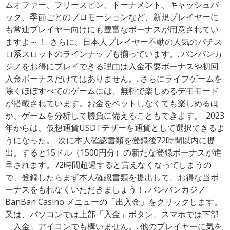
ムオファー、フリースピン、トーナメント、キャッシュバ
ック、季節ごとのプロモーションなど、新規プレイヤーに
も常連プレイヤー向けにも豊富なボーナスが用意されてい
ますよ～！. さらに、日本人プレイヤー不動の人気のパチス
ロ系スロットのラインナップも揃っています。. バンバンカ
ジノをお得にプレイできる理由は入金不要ボーナスや初回
入金ボーナスだけではありません。. さらにライブゲームを
除くほぼすべてのゲームには、無料で楽しめるデモモード
が搭載されています。お金をベットしなくても楽しめるほ
か、ゲームを分析して勝負に備えることもできます。. 2023
年からは、仮想通貨USDTテザーを通貨として選択できるよ
うになった。. 次に本人確認書類を登録後72時間以内に提
出。すると15ドル（1500円分）の新たな登録ボーナスが進
呈されます。72時間超過すると貰えなくなってしまうの
で、登録したらまず本人確認書類を提出して、お得な当ボ
ーナスをもれなくいただきましょう！. バンバンカジノ
BanBan Casino メニューの「出入金」をクリックします。
又は、パソコンでは上部「入金」ボタン、スマホでは下部
「入金」アイコンでも構いません。. 他のプレイヤーに気を