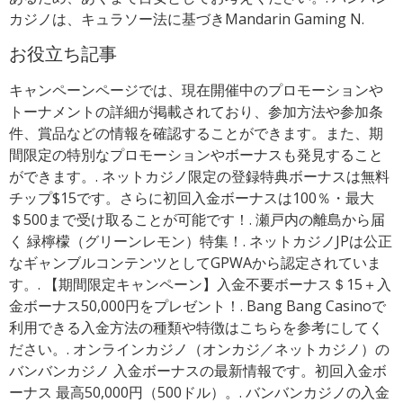
カジノは、キュラソー法に基づきMandarin Gaming N.
お役立ち記事
キャンペーンページでは、現在開催中のプロモーションや
トーナメントの詳細が掲載されており、参加方法や参加条
件、賞品などの情報を確認することができます。また、期
間限定の特別なプロモーションやボーナスも発見すること
ができます。. ネットカジノ限定の登録特典ボーナスは無料
チップ$15です。さらに初回入金ボーナスは100％・最大
＄500まで受け取ることが可能です！. 瀬戸内の離島から届
く 緑檸檬（グリーンレモン）特集！. ネットカジノJPは公正
なギャンブルコンテンツとしてGPWAから認定されていま
す。. 【期間限定キャンペーン】入金不要ボーナス＄15＋入
金ボーナス50,000円をプレゼント！. Bang Bang Casinoで
利用できる入金方法の種類や特徴はこちらを参考にしてく
ださい。. オンラインカジノ（オンカジ／ネットカジノ）の
バンバンカジノ 入金ボーナスの最新情報です。初回入金ボ
ーナス 最高50,000円（500ドル）。. バンバンカジノの入金