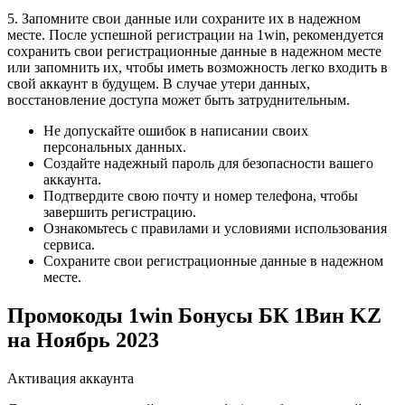
5. Запомните свои данные или сохраните их в надежном
месте. После успешной регистрации на 1win, рекомендуется
сохранить свои регистрационные данные в надежном месте
или запомнить их, чтобы иметь возможность легко входить в
свой аккаунт в будущем. В случае утери данных,
восстановление доступа может быть затруднительным.
Не допускайте ошибок в написании своих
персональных данных.
Создайте надежный пароль для безопасности вашего
аккаунта.
Подтвердите свою почту и номер телефона, чтобы
завершить регистрацию.
Ознакомьтесь с правилами и условиями использования
сервиса.
Сохраните свои регистрационные данные в надежном
месте.
Промокоды 1win Бонусы БК 1Вин KZ
на Ноябрь 2023
Активация аккаунта