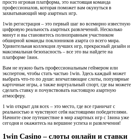
просто игровая платформа, это настоящая команда
профессионалов, которая поможет вам окунуться в
захватывающий мир азартных игр.
1win регистрация – это первый шаг во всемирно известную
цифровую реальность азартных развлечений. Несколько
минут и вы становитесь полноправным участником
обширной команды поклонников азарта со всего мира.
Удивительная коллекция лучших игр, прекрасный дизайн и
максимальная безопасность – все это вы найдете на
платформе 1вин.
Вам не нужно быть профессиональным геймером или
экспертом, чтобы стать частью 1win. Здесь каждый может
выбрать что-то по душе: впечатляющие слоты, популярные
карточные игры, а также виртуальный спорт, где вы можете
сделать ставку и почувствовать настоящую азартную
атмосферу.
1 win открыт для всех – это место, где все граничат с
реальностью и чувствуют себя настоящими победителями.
Начните свое путешествие в мир азартных игр с 1вина уже
сегодня и окажитесь на вершине успеха и развлечения!
1win Casino – слоты онлайн и ставки