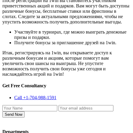
После регистрации на 1win вы становитесь участником
приветственных акций и подарков. Вам могут быть доступны
различные бонусы, бесплатные ставки или фриспины в
слотах. Следите за актуальными предложениями, чтобы не
упустить возможность получить дополнительные выгоды.
Участвуйте в турнирах, где можно выиграть денежные
призы и подарки.
Получите бонусы за приглашение друзей на 1win.
Итак, регистрируясь на 1win, вы открываете доступ к
различным бонусам и акциям, которые помогут вам
увеличить свои шансы на выигрыш. Не упустите
возможность получить свои бонусы уже сегодня и
наслаждайтесь игрой на 1win!
Get Free Consultancy
Call +1-704-988-1591
Departments