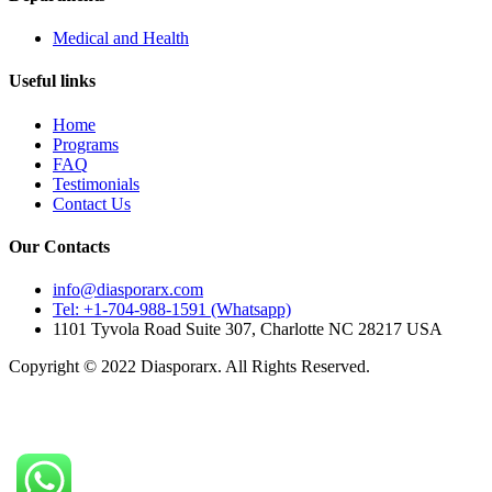
Medical and Health
Useful links
Home
Programs
FAQ
Testimonials
Contact Us
Our Contacts
info@diasporarx.com
Tel: +1-704-988-1591 (Whatsapp)
1101 Tyvola Road Suite 307, Charlotte NC 28217 USA
Copyright © 2022 Diasporarx. All Rights Reserved.