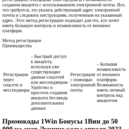
создания аккаунта с использованием электронной почты. Все,
что требуется, это указать действующий адрес электронной
почты и следовать инструкциям, полученным на указанный
адрес. Этот метод регистрации подходит для тех, кто хочет
иметь большую контроль и независимость от внешних
платформ.
Метод регистрации
Преимущества
– Быстрый доступ
к аккаунту,
– Большая
используя уже
независимость
существующие
Регистрация
Регистрация
от внешних
данные соцсетей
через
с помощью
платформ-
или мессенджеров-
соцсети и
электронной
Возможность
Удобство и
мессенджеры
почты
иметь личный
простота создания
контроль над
аккаунта без ввода
аккаунтом
дополнительных
данных
Промокоды 1Win Бонусы 1Вин до 50