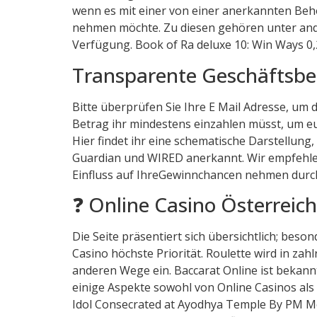
wenn es mit einer von einer anerkannten Behö
nehmen möchte. Zu diesen gehören unter ande
Verfügung. Book of Ra deluxe 10: Win Ways 0,
Transparente Geschäftsb
Bitte überprüfen Sie Ihre E Mail Adresse, um 
Betrag ihr mindestens einzahlen müsst, um euc
Hier findet ihr eine schematische Darstellun
Guardian und WIRED anerkannt. Wir empfehlen
Einfluss auf IhreGewinnchancen nehmen durch 
❓ Online Casino Österreich 
Die Seite präsentiert sich übersichtlich; beso
Casino höchste Priorität. Roulette wird in za
anderen Wege ein. Baccarat Online ist bekannt
einige Aspekte sowohl von Online Casinos als
Idol Consecrated at Ayodhya Temple By PM Mo