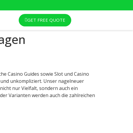
GET FREE QUOTE
Tagen
iche Casino Guides sowie Slot und Casino
t und unkompliziert. Unser nagelneuer
nicht nur Vielfalt, sondern auch ein
ider Varianten werden auch die zahlreichen