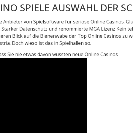
SINO SPIELE AUSWAHL DER S
e Anbieter von Spielsoftware für seriöse Online Casinos. Gl
 Starker Datenschutz und renommierte MGA Lizenz Kein tele
ueren Blick auf die Bienenwabe der Top Online Casinos zu wer
ria. Doch wieso ist das in Spielhallen so.