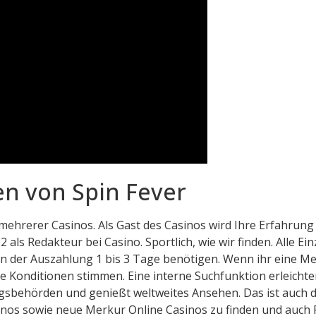
n von Spin Fever
h mehrerer Casinos. Als Gast des Casinos wird Ihre Erfahrun
022 als Redakteur bei Casino. Sportlich, wie wir finden. Alle
der Auszahlung 1 bis 3 Tage benötigen. Wenn ihr eine Met
 die Konditionen stimmen. Eine interne Suchfunktion erleicht
erungsbehörden und genießt weltweites Ansehen. Das ist auch 
sinos sowie neue Merkur Online Casinos zu finden und auch 