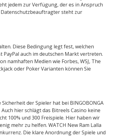
eht jedem zur Verfügung, der es in Anspruch
 Datenschutzbeauftragter steht zur
lten. Diese Bedingung legt fest, welchen
st PayPal auch im deutschen Markt vertreten.
h von namhaften Medien wie Forbes, WSJ, The
ckjack oder Poker Varianten können Sie
 Die Sicherheit der Spieler hat bei BINGOBONGA
 Auch hier schlägt das Bitreels Casino keine
cht 100% und 300 Freispiele. Hier haben wir
 wenig mehr zu helfen. WATCH New Ram Lalla
kurrenz. Die klare Anordnung der Spiele und