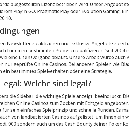
rde ausgestellten Lizenz betrieben wird. Unser Angebot st
rem Play’ n GO, Pragmatic Play oder Evolution Gaming. Ein
20 10.
edingungen
den Newsletter zu aktivieren und exklusive Angebote zu erha
h für einen bestimmten Bonus zu qualifizieren. Seit 2004 i
g, wie eine Lizenzvergabe abläuft. Unsere Arbeit wurde auc
 nur geprüfte Online Casinos. Bei anderen Spielen wie Bla
ein bestimmtes Spielverhalten oder eine Strategie.
legal: Welche sind legal?
nders die Sidebar, die wichtige Spiele anzeigt, beeindruckt.
hlreichen Online Casinos zum Zocken mit Echtgeld angeboten.
 für sein einfaches Spielprinzip und schnelle Runden. Es ma
 auch von landbasierten Casinos aufgelistet, um Ihnen ein
di. 000 sondern auch um das Cash Bounty deiner Poker Kon