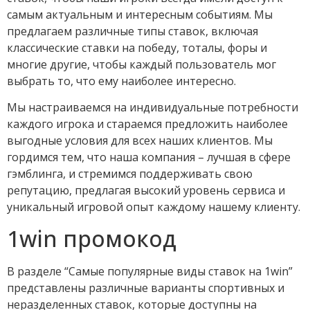
самым актуальным и интересным событиям. Мы
предлагаем различные типы ставок, включая
классические ставки на победу, тоталы, форы и
многие другие, чтобы каждый пользователь мог
выбрать то, что ему наиболее интересно.
Мы настраиваемся на индивидуальные потребности
каждого игрока и стараемся предложить наиболее
выгодные условия для всех наших клиентов. Мы
гордимся тем, что наша компания – лучшая в сфере
гэмблинга, и стремимся поддерживать свою
репутацию, предлагая высокий уровень сервиса и
уникальный игровой опыт каждому нашему клиенту.
1win промокод
В разделе “Самые популярные виды ставок на 1win”
представлены различные варианты спортивных и
неразделенных ставок, которые доступны на