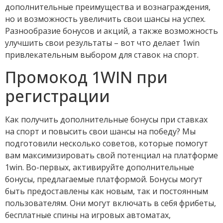
дополнительные преимущества и вознаграждения,
но и возможность увеличить свои шансы на успех.
Разнообразие бонусов и акций, а также возможность
улучшить свои результаты – вот что делает 1win
привлекательным выбором для ставок на спорт.
Промокод 1WIN при
регистрации
Как получить дополнительные бонусы при ставках
на спорт и повысить свои шансы на победу? Мы
подготовили несколько советов, которые помогут
вам максимизировать свой потенциал на платформе
1win. Во-первых, активируйте дополнительные
бонусы, предлагаемые платформой. Бонусы могут
быть предоставлены как новым, так и постоянным
пользователям. Они могут включать в себя фрибеты,
бесплатные спины на игровых автоматах,