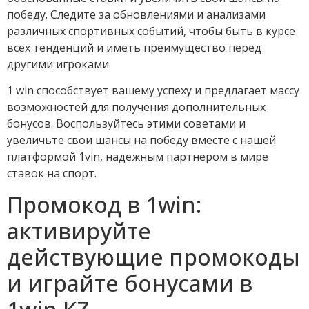
победу. Следите за обновлениями и анализами
различных спортивных событий, чтобы быть в курсе
всех тенденций и иметь преимущество перед
другими игроками.
1 win способствует вашему успеху и предлагает массу
возможностей для получения дополнительных
бонусов. Воспользуйтесь этими советами и
увеличьте свои шансы на победу вместе с нашей
платформой 1vin, надежным партнером в мире
ставок на спорт.
Промокод в 1win:
активируйте
действующие промокоды
и играйте бонусами в