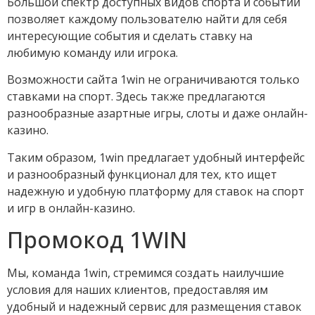
Большой спектр доступных видов спорта и событий
позволяет каждому пользователю найти для себя
интересующие события и сделать ставку на
любимую команду или игрока.
Возможности сайта 1win не ограничиваются только
ставками на спорт. Здесь также предлагаются
разнообразные азартные игры, слоты и даже онлайн-
казино.
Таким образом, 1win предлагает удобный интерфейс
и разнообразный функционал для тех, кто ищет
надежную и удобную платформу для ставок на спорт
и игр в онлайн-казино.
Промокод 1WIN
Мы, команда 1win, стремимся создать наилучшие
условия для наших клиентов, предоставляя им
удобный и надежный сервис для размещения ставок