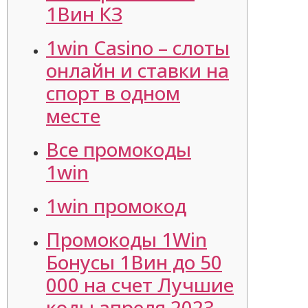
1Вин КЗ
1win Casino – слоты
онлайн и ставки на
спорт в одном
месте
Все промокоды
1win
1win промокод
Промокоды 1Win
Бонусы 1Вин до 50
000 на счет Лучшие
коды апреля 2023