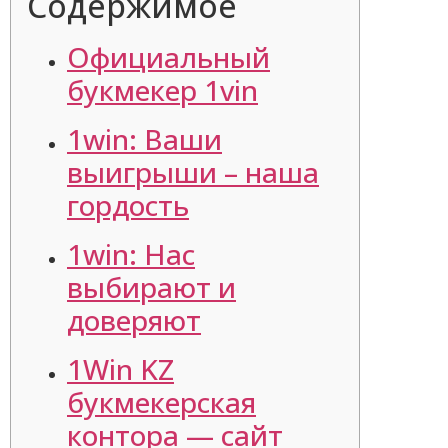
Содержимое
Официальный
букмекер 1vin
1win: Ваши
выигрыши – наша
гордость
1win: Нас
выбирают и
доверяют
1Win KZ
букмекерская
контора — сайт