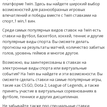
платформе 1win. Здесь вы найдете широкий выбор
возможностей для разнообразных игровых
впечатлений и победы вместе с 1win ставками на
спорт,1 win,1 вин.
Среди самых популярных видов ставок на 1win есть
ставки на футбол, баскетбол, хоккей, теннис и другие
популярные виды спорта. Вы сможете делать
прогнозы на результаты матчей, количество забитых
голов, уровень геймов и многое другое.
Возможно, вы заинтересованы в ставках на
электронные виды спорта или виртуальные
события? На 1win вы найдете и эти возможности. Вы
сможете сделать ставки на самые популярные игры,
такие как CS:GO, Dota 2, League of Legends, а также
принять участие в виртуальных соревнованиях в
футболе, теннисе и других дисциплинах.
Не забывайте также про специальные ставки,