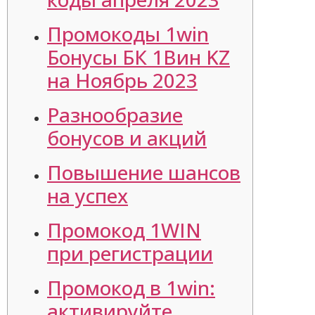
Промокоды 1win
Бонусы БК 1Вин KZ
на Ноябрь 2023
Разнообразие
бонусов и акций
Повышение шансов
на успех
Промокод 1WIN
при регистрации
Промокод в 1win:
активируйте