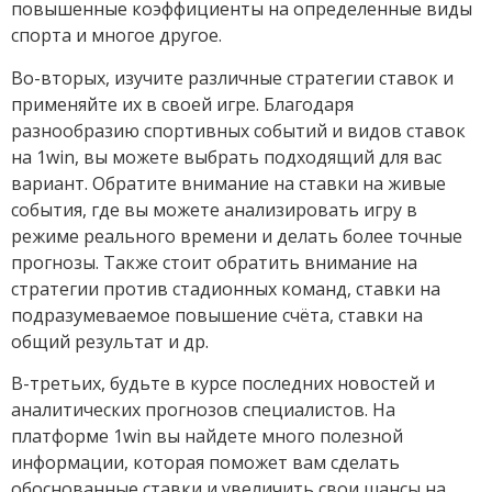
повышенные коэффициенты на определенные виды
спорта и многое другое.
Во-вторых, изучите различные стратегии ставок и
применяйте их в своей игре. Благодаря
разнообразию спортивных событий и видов ставок
на 1win, вы можете выбрать подходящий для вас
вариант. Обратите внимание на ставки на живые
события, где вы можете анализировать игру в
режиме реального времени и делать более точные
прогнозы. Также стоит обратить внимание на
стратегии против стадионных команд, ставки на
подразумеваемое повышение счёта, ставки на
общий результат и др.
В-третьих, будьте в курсе последних новостей и
аналитических прогнозов специалистов. На
платформе 1win вы найдете много полезной
информации, которая поможет вам сделать
обоснованные ставки и увеличить свои шансы на