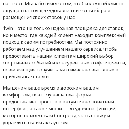
на спорт. Мы заботимся о том, чтобы каждый клиент
ощущал настоящее удовольствие от выбора и
размещения своих ставок у нас.
1win – это не только надежная площадка для ставок,
но и место, где каждый клиент находит комплексный
подход к своим потребностям. Мы постоянно
работаем над улучшением нашего сервиса, чтобы
предоставить нашим клиентам широкий выбор
спортивных событий и конкурентные коэффициенты,
позволяющие получить максимально выгодные и
прибыльные ставки.
Мы ценим ваше время и дорожим вашим
комфортом, поэтому наша платформа
предоставляет простой и интуитивно понятный
интерфейс, а также множество удобных функций,
которые помогут вам быстро сделать ставку и
управлять своим аккаунтом.