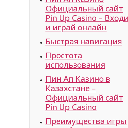
Официальный сайт
Pin Up Casino – Вход
и играй онлайн
Быстрая навигация
Простота
использования
Пин Ап Казино в
Казахстане –
Официальный сайт
Pin Up Casino
Преимущества игры