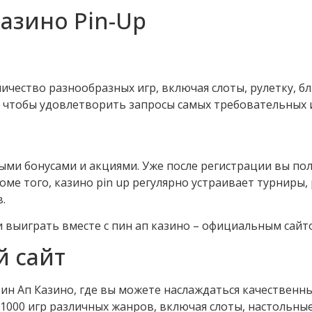
азино Pin-Up
чество разнообразных игр, включая слоты, рулетку, блэ
 чтобы удовлетворить запросы самых требовательных 
ыми бонусами и акциями. Уже после регистрации вы по
роме того, казино pin up регулярно устраивает турниры
.
и выиграть вместе с пин ап казино – официальным сайт
 сайт
ин Ап Казино, где вы можете наслаждаться качественн
 1000 игр различных жанров, включая слоты, настольные