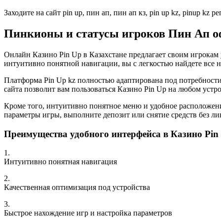
Заходите на сайт pin up, пин ап, пин ап кз, pin up kz, pinup k
Пинкионы и статусы игроков Пин Ап 
Онлайн Казино Pin Up в Казахстане предлагает своим игрокам
интуитивно понятной навигации, вы с легкостью найдете все н
Платформа Pin Up kz полностью адаптирована под потребности
сайта позволит вам пользоваться Казино Pin Up на любом устр
Кроме того, интуитивно понятное меню и удобное расположен
параметры игры, выполните депозит или снятие средств без л
Преимущества удобного интерфейса в Казино Pin
1.
Интуитивно понятная навигация
2.
Качественная оптимизация под устройства
3.
Быстрое нахождение игр и настройка параметров