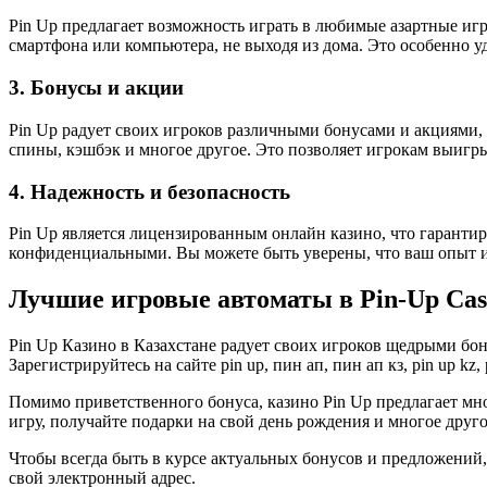
Pin Up предлагает возможность играть в любимые азартные игр
смартфона или компьютера, не выходя из дома. Это особенно у
3. Бонусы и акции
Pin Up радует своих игроков различными бонусами и акциями,
спины, кэшбэк и многое другое. Это позволяет игрокам выигры
4. Надежность и безопасность
Pin Up является лицензированным онлайн казино, что гарантир
конфиденциальными. Вы можете быть уверены, что ваш опыт и
Лучшие игровые автоматы в Pin-Up Cas
Pin Up Казино в Казахстане радует своих игроков щедрыми б
Зарегистрируйтесь на сайте pin up, пин ап, пин ап кз, pin up k
Помимо приветственного бонуса, казино Pin Up предлагает мн
игру, получайте подарки на свой день рождения и многое друго
Чтобы всегда быть в курсе актуальных бонусов и предложений
свой электронный адрес.