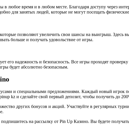
ы в любое время и в любом месте. Благодаря доступу через интер
добно для занятых людей, которые не могут посещать физические
 которые позволяют увеличить свои шансы на выигрыш. Здесь вы
вать больше и получать удовольствие от игры.
ует его надежность и безопасность. Все игры проходят проверку
гры будет абсолютно безопасным.
ino
онусами и специальными предложениями. Каждый новый игрок по
z, pinup kz и сделайте свой первый депозит, чтобы получить до 2
ожество других бонусов и акций. Участвуйте в регулярных турн
е.
, подпишитесь на рассылку от Pin Up Казино. Вы будете получа